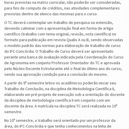
horas previstas na matriz curricular, não poderão ser consideradas,
para fins de computo de créditos, nas atividades complementares
previstas dentro de elenco das mesmas para o curso.
O TC deverá contemplar um trabalho de pesquisa ou extensão,
devendo culminar com a apresentação final em forma de artigo
científico (trabalho com tema original, revisão, nota científica) no
formato para publicação em revista Qualis A ou B, sendo observadas
o modelo padrão das normas para elaboração de trabalho de curso
do IFC-Concórdia. O Trabalho de Curso deverá ser apresentado
perante uma banca de avaliação indicada pela Coordenação do Curso
de Agronomia em conjunto Professor Orientador do TC e aprovada
pelo Núcleo Docente Estruturante até o final do último ano do curso,
sendo sua aprovação condição para a conclusão do mesmo.
A partir do 9º semestre letivo os acadêmicos poderão iniciar seu
Trabalho de Conclusão, na disciplina de Metodologia Científica II,
elaborando um pré-projeto de execução sob a orientação do docente
da disciplina de metodologia científica II em conjunto com um
docente da área. A matrícula na disciplina TC será realizada no 10º
semestre.
No 10º semestre, o trabalho será orientado por um professor da
área, do IFC-Concórdia e que tenha conhecimentos na linha de